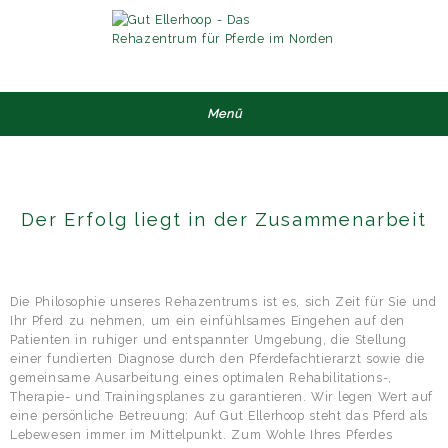
Navigation
überspringen
Menü
Gut-
Ellerhoop
Therapien
VetDrop®-
Therapie
Laufbandtraining
Der Erfolg liegt in der Zusammenarbeit
Blutegeltherapie
Physiotherapie
Chiropraktik
Akupunktur
Die Philosophie unseres Rehazentrums ist es, sich Zeit für Sie und
Homöopathie
Ihr Pferd zu nehmen, um ein einfühlsames Eingehen auf den
Hufbeschlag
Patienten in ruhiger und entspannter Umgebung, die Stellung
Täglicher
einer fundierten Diagnose durch den Pferdefachtierarzt sowie die
Reha-
gemeinsame Ausarbeitung eines optimalen Rehabilitations-,
Service
Therapie- und Trainingsplanes zu garantieren. Wir legen Wert auf
Dr.
eine persönliche Betreuung: Auf Gut Ellerhoop steht das Pferd als
Green
Lebewesen immer im Mittelpunkt. Zum Wohle Ihres Pferdes