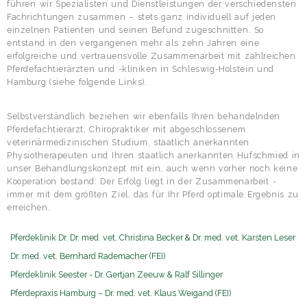
führen wir Spezialisten und Dienstleistungen der verschiedensten
&
Fachrichtungen zusammen – stets ganz individuell auf jeden
Dr.
einzelnen Patienten und seinen Befund zugeschnitten. So
Time
entstand in den vergangenen mehr als zehn Jahren eine
Team
erfolgreiche und vertrauensvolle Zusammenarbeit mit zahlreichen
Philosophie
Pferdefachtierärzten und -kliniken in Schleswig-Holstein und
&
Hamburg (siehe folgende Links).
Partner
Pferdesenioren
Referenzen
Selbstverständlich beziehen wir ebenfalls Ihren behandelnden
Galerie
Pferdefachtierarzt, Chiropraktiker mit abgeschlossenem
veterinärmedizinischen Studium, staatlich anerkannten
Physiotherapeuten und Ihren staatlich anerkannten Hufschmied in
unser Behandlungskonzept mit ein, auch wenn vorher noch keine
Kooperation bestand: Der Erfolg liegt in der Zusammenarbeit -
immer mit dem größten Ziel, das für Ihr Pferd optimale Ergebnis zu
erreichen.
Pferdeklinik Dr. Dr. med. vet. Christina Becker & Dr. med. vet. Karsten Leser
Dr. med. vet. Bernhard Rademacher (FEI)
Pferdeklinik Seester - Dr. Gertjan Zeeuw & Ralf Sillinger
Pferdepraxis Hamburg – Dr. med. vet. Klaus Weigand (FEI)